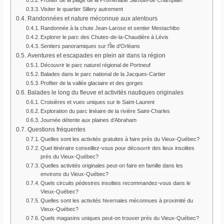
Visiter le quartier Sillery autrement
Randonnées et nature méconnue aux alentours
Randonnée à la chute Jean-Larose et sentier Mestachibo
Explorer le parc des Chutes-de-la-Chaudière à Lévis
Sentiers panoramiques sur l’Île d’Orléans
Aventures et escapades en plein air dans la région
Découvrir le parc naturel régional de Portneuf
Balades dans le parc national de la Jacques-Cartier
Profiter de la vallée glaciaire et des gorges
Balades le long du fleuve et activités nautiques originales
Croisières et vues uniques sur le Saint-Laurent
Exploration du parc linéaire de la rivière Saint-Charles
Journée détente aux plaines d’Abraham
Questions fréquentes
Quelles sont les activités gratuites à faire près du Vieux-Québec?
Quel itinéraire conseillez-vous pour découvrir des lieux insolites
près du Vieux-Québec?
Quelles activités originales peut-on faire en famille dans les
environs du Vieux-Québec?
Quels circuits pédestres insolites recommandez-vous dans le
Vieux-Québec?
Quelles sont les activités hivernales méconnues à proximité du
Vieux-Québec?
Quels magasins uniques peut-on trouver près du Vieux-Québec?