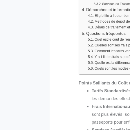
Services de Traite
Démarches et informatio
Éligibilité à l’obtenti
Méthodes de dépôt d
Délais de traitement 
Questions fréquentes
Quel est le coût de r
Quelles sont les frais
Comment les tarifs va
Y a-t-il des frais sup
Quelle est la différe
Quels sont les modes 
Points Saillants du Coût
Tarifs Standardisés
les demandes effec
Frais Internationau
sont plus élevés, s
passeports pour en
Services Accélérés 