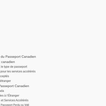
ût du Passeport Canadien
t canadien
t le type de passeport
pour les services accélérés
cceptés
’étranger
 Passeport Canadien
ada
es à l’Étranger
 et Services Accélérés
Passeport Perdu ou Volé