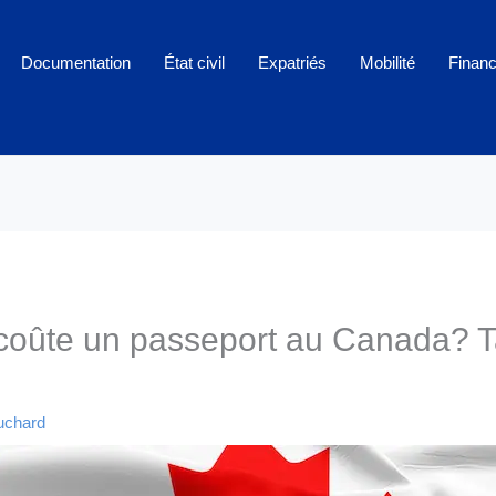
Documentation
État civil
Expatriés
Mobilité
Finan
oûte un passeport au Canada? Ta
ouchard