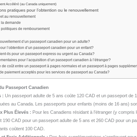
ment Accéléré (au Canada uniquement)
ns pratiques pour l’obtention ou le renouvellement
on et au renouvellement
e la demande
et politiques de remboursement
enouvellement d’un passeport canadien pour un adulte?
 pour l’obtention d’un passeport canadien pour un enfant?
rient-ils pour un passeport express ou urgent au Canada?
plémentaires pour l’acquisition d’un passeport canadien à l’étranger?
nce de coût entre un passeport à pages normales et un passeport à pages supplémen
de paiement acceptés pour les services de passeport au Canada?
 du Passeport Canadien
 :
Un passeport adulte de 5 ans coûte 120 CAD et un passeport de 
tuées au Canada. Les passeports pour enfants (moins de 16 ans) so
x Plus Élevés :
Pour les Canadiens résidant à l’étranger (y compris le
oit 190 CAD pour un passeport adulte de 5 ans et 260 CAD pour un pa
fants coûtent 100 CAD.
et Frais Additionnels :
Des frais supplémentaires s’appliquent pou