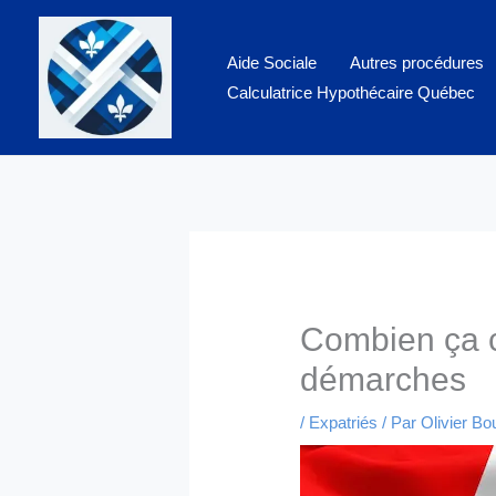
Aller
au
Aide Sociale
Autres procédures
contenu
Calculatrice Hypothécaire Québec
Combien ça c
démarches
/
Expatriés
/ Par
Olivier B