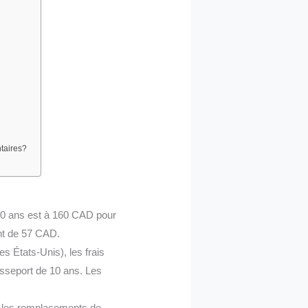
taires?
10 ans est à 160 CAD pour
nt de 57 CAD.
s États-Unis), les frais
sseport de 10 ans. Les
r les remplacements de