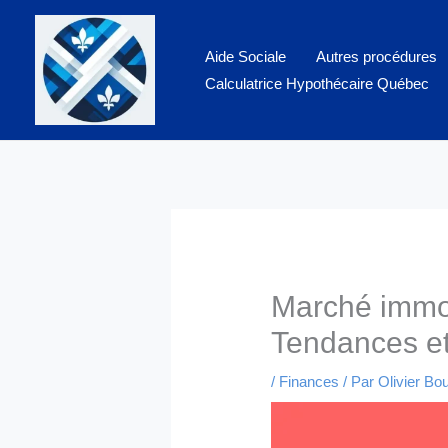
Aller
au
Aide Sociale
Autres procédures
contenu
Calculatrice Hypothécaire Québec
Marché immob
Tendances et 
/
Finances
/ Par
Olivier Bo