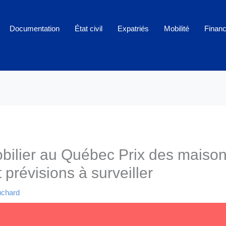
Documentation
État civil
Expatriés
Mobilité
Finan
ilier au Québec Prix des maison
prévisions à surveiller
uchard