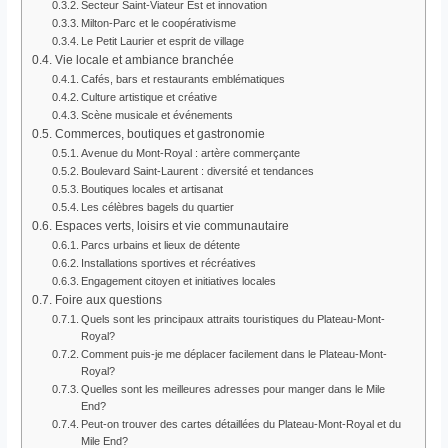
Secteur Saint-Viateur Est et innovation
Milton-Parc et le coopérativisme
Le Petit Laurier et esprit de village
Vie locale et ambiance branchée
Cafés, bars et restaurants emblématiques
Culture artistique et créative
Scène musicale et événements
Commerces, boutiques et gastronomie
Avenue du Mont-Royal : artère commerçante
Boulevard Saint-Laurent : diversité et tendances
Boutiques locales et artisanat
Les célèbres bagels du quartier
Espaces verts, loisirs et vie communautaire
Parcs urbains et lieux de détente
Installations sportives et récréatives
Engagement citoyen et initiatives locales
Foire aux questions
Quels sont les principaux attraits touristiques du Plateau-Mont-
Royal?
Comment puis-je me déplacer facilement dans le Plateau-Mont-
Royal?
Quelles sont les meilleures adresses pour manger dans le Mile
End?
Peut-on trouver des cartes détaillées du Plateau-Mont-Royal et du
Mile End?