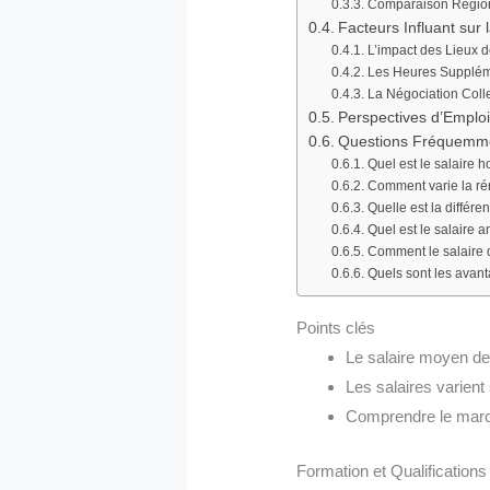
Comparaison Régio
Facteurs Influant sur
L’impact des Lieux d
Les Heures Suppléme
La Négociation Colle
Perspectives d’Emplo
Questions Fréquemm
Quel est le salaire 
Comment varie la ré
Quelle est la différe
Quel est le salaire 
Comment le salaire d
Quels sont les avan
Points clés
Le salaire moyen de
Les salaires varient 
Comprendre le march
Formation et Qualification