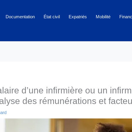
Documentation
État civil
Expatriés
Mobilité
Finan
alaire d’une infirmière ou un infirm
lyse des rémunérations et facteur
hard