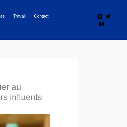
ces
Travail
Contact
ier au
s influents