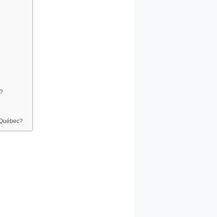
c?
u Québec?