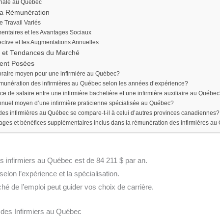
nale au Québec
 la Rémunération
e Travail Variés
ntaires et les Avantages Sociaux
ctive et les Augmentations Annuelles
i et Tendances du Marché
ent Posées
horaire moyen pour une infirmière au Québec?
munération des infirmières au Québec selon les années d’expérience?
nce de salaire entre une infirmière bachelière et une infirmière auxiliaire au Québe
annuel moyen d’une infirmière praticienne spécialisée au Québec?
es infirmières au Québec se compare-t-il à celui d’autres provinces canadiennes?
tages et bénéfices supplémentaires inclus dans la rémunération des infirmières a
s infirmiers au Québec est de 84 211 $ par an.
selon l’expérience et la spécialisation.
é de l’emploi peut guider vos choix de carrière.
s des Infirmiers au Québec