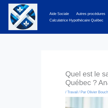
Aller
au
Aide Sociale
Autres procédures
contenu
Calculatrice Hypothécaire Québec
Quel est le s
Québec ? Ana
/
Travail
/ Par
Olivier Bouc