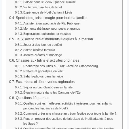
Balade dans le Vieux-Québec illuminé
Visite des marchés de Noël
Expérience de Noël d’antan à Lévis
Spectacles, arts et magie pour toute la famille
Assister à un spectacle de Flip Fabrique
Moments théâtraux pour petits et grands
Explorations culturelles et musées
Jeux, aventures et moments ludiques à la maison
Jouer à des jeux de société
Soirée cinéma familiale
Ateliers créatifs et bricolage
Chasses aux lutins et activités originales
Recherche des lutins au Trait-Carré de Charlesbourg
Rallyes et géorallyes en ville
Safaris-photos dans la neige
Excursions et découvertes régionales
Séjour au Lac-Saint-Jean en famille
Évasion nature dans les Cantons-de-l’Est
Questions fréquentes
Quelles sont les meilleures activités intérieures pour les enfants
pendant les vacances de Noël ?
Comment créer une chasse au trésor festive pour toute la famille ?
Peut-on trouver des ateliers de bricolage de Noël adaptés à tous
les âges ?
Quelles randonnées hivernales sont accessibles pour les familles