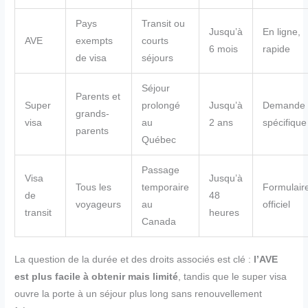
Pays
Transit ou
Jusqu’à
En ligne,
AVE
exempts
courts
6 mois
rapide
de visa
séjours
Séjour
Parents et
Super
prolongé
Jusqu’à
Demande
grands-
visa
au
2 ans
spécifique
parents
Québec
Passage
Visa
Jusqu’à
Tous les
temporaire
Formulair
de
48
voyageurs
au
officiel
transit
heures
Canada
La question de la durée et des droits associés est clé :
l’AVE
est plus facile à obtenir mais limité
, tandis que le super visa
ouvre la porte à un séjour plus long sans renouvellement