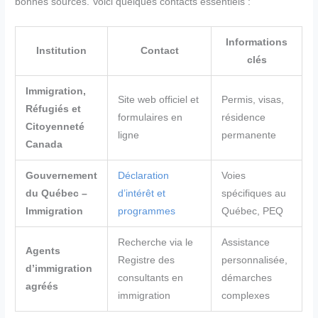
bonnes sources. Voici quelques contacts essentiels :
Informations
Institution
Contact
clés
Immigration,
Site web officiel et
Permis, visas,
Réfugiés et
formulaires en
résidence
Citoyenneté
ligne
permanente
Canada
Gouvernement
Déclaration
Voies
du Québec –
d’intérêt et
spécifiques au
Immigration
programmes
Québec, PEQ
Recherche via le
Assistance
Agents
Registre des
personnalisée,
d’immigration
consultants en
démarches
agréés
immigration
complexes