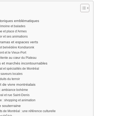
istoriques emblématiques
rimoine et balades
e et place d’Armes
er et ses animations
ramas et espaces verts
et belvédère Kondiaronk
nt et le Vieux-Port
détente au cœur du Plateau
s et marchés incontournables
 et spécialités de Montréal
 saveurs locales
uits du terroir
rt de vivre montréalais
 : ambiance bohème
l et rue Saint-Denis
e : shopping et animation
ie souterraine
 de Montréal : une référence culturelle