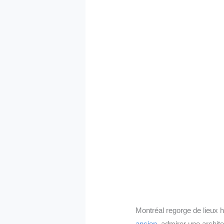
Montréal regorge de lieux 
ancien
, admirer une archite