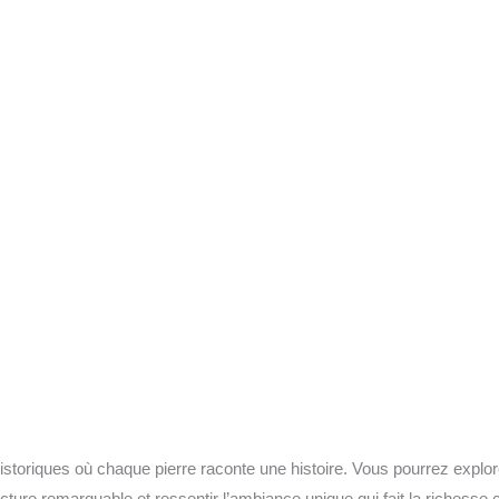
historiques où chaque pierre raconte une histoire. Vous pourrez explo
cture remarquable et ressentir l’ambiance unique qui fait la richesse cul