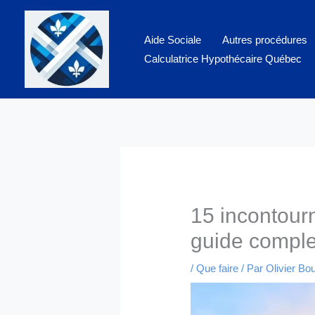
Aller
au
Aide Sociale
Autres procédures
contenu
Calculatrice Hypothécaire Québec
15 incontourn
guide comple
/
Que faire
/ Par
Olivier Bo