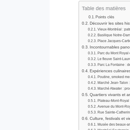
Table des matières
Points clés
Découvrir les sites h
Vieux-Montréal : pat
Basilique Notre-Dam
Place Jacques-Carti
Incontournables pano
Parc du Mont Royal 
Le fleuve Saint-Laure
Parc La Fontaine : 
Expériences culinaire
Poutine, smoked meat
Marché Jean-Talon :
Marché Atwater : prod
Quartiers vivants et a
Plateau-Mont-Royal
Avenue du Mont-Roya
Rue Sainte-Catherin
Culture, festivals et v
Musée des beaux-arts