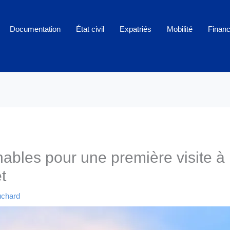
Documentation
État civil
Expatriés
Mobilité
Finan
ables pour une première visite à 
t
uchard