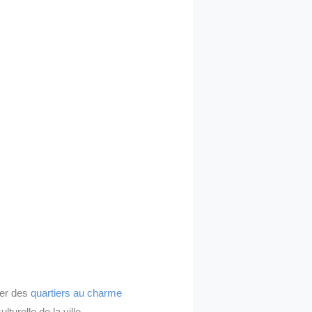
rer des
quartiers au charme
turelle de la ville.