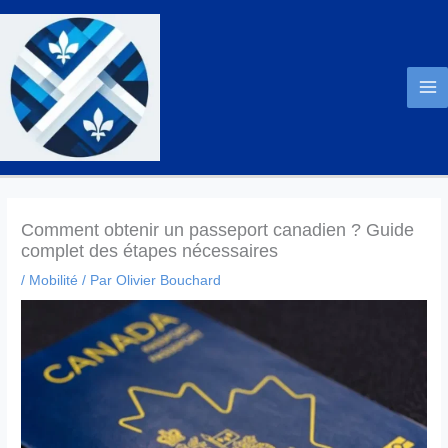
Aller
au
contenu
Comment obtenir un passeport canadien ? Guide
complet des étapes nécessaires
/
Mobilité
/ Par
Olivier Bouchard