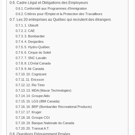
Cadre Légal et Obligations des Employeurs
Conformité aux Programmes d’Immigration
Critères pour l’Emploi et la Protection des Travailleurs
Les 20 entreprises au Québec qui recrutent des étrangers
1. Ubisoft
2. CAE
3. Bombardier
4. Desjardins
5. Hydro-Québec
6. Cirque du Soleil
7. SNC-Lavalin
8. L’Oréal Canada
9. Air Canada
10. Cognizant
11. Ericsson
12. Rio Tinto
13. MDA (Maxar Technologies)
14. Groupe Aldo
15. LGS (IBM Canada)
16. BRP (Bombardier Recreational Products)
17. Kruger
18. Groupe CGI
19. Banque Nationale du Canada
20. Transat A.T.
Questions Fréquemment Posées