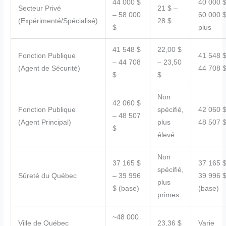
44 000 $
40 000 $
Secteur Privé
21 $ –
– 58 000
60 000 $
(Expérimenté/Spécialisé)
28 $
$
plus
41 548 $
22,00 $
Fonction Publique
41 548 $
– 44 708
– 23,50
(Agent de Sécurité)
44 708 
$
$
Non
42 060 $
Fonction Publique
spécifié,
42 060 $
– 48 507
(Agent Principal)
plus
48 507 
$
élevé
Non
37 165 $
37 165 $
spécifié,
Sûreté du Québec
– 39 996
39 996 
plus
$ (base)
(base)
primes
~48 000
Ville de Québec
23,36 $
Varie