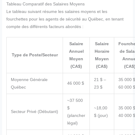
Tableau Comparatif des Salaires Moyens
Le tableau suivant résume les salaires moyens et les
fourchettes pour les agents de sécurité au Québec, en tenant
compte des différents facteurs abordés :
Salaire
Salaire
Fourche
Annuel
Horaire
de Sala
Type de Poste/Secteur
Moyen
Moyen
Annue
(CA$)
(CA$)
(CA$
Moyenne Générale
21 $ –
35 000 $
46 000 $
Québec
23 $
60 000 
~37 500
$
~18,00
35 000 $
Secteur Privé (Débutant)
(plancher
$ (jour)
40 000 
légal)