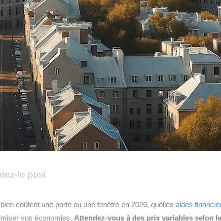
tez-le post
ien coûtent une porte ou une fenêtre en 2026, quelles
aides financiè
imiser vos économies.
Attendez-vous à des prix variables selon le m