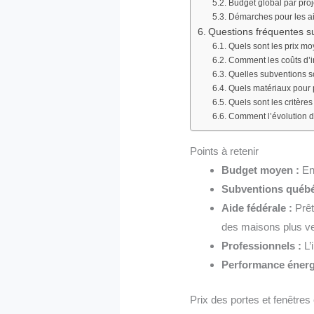
Budget global par proj
Démarches pour les ai
Questions fréquentes su
Quels sont les prix mo
Comment les coûts d’ins
Quelles subventions s
Quels matériaux pour po
Quels sont les critère
Comment l’évolution de
Points à retenir
Budget moyen :
Env
Subventions québé
Aide fédérale :
Prêt
des maisons plus ve
Professionnels :
L’
Performance énerg
Prix des portes et fenêtres