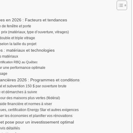
tres en 2026 : Facteurs et tendances
de fenêtre et porte
 prix (matériaux, type d’ouverture, vitrages)
ouble et triple vitrage
lon la taille du projet
es : matériaux et technologies
s matériaux
ertification RBQ au Québec
our une performance optimale
usage
nancières 2026 : Programmes et conditions
et subvention 150 $ par ouverture brute
té et démarches à suivre
pour des maisons plus vertes (fédéral)
ide financière et normes à viser
es, certification Energy Star et autres exigences
r les économies et planifier vos rénovations
s et pose pour un investissement optimal
vis détaillés