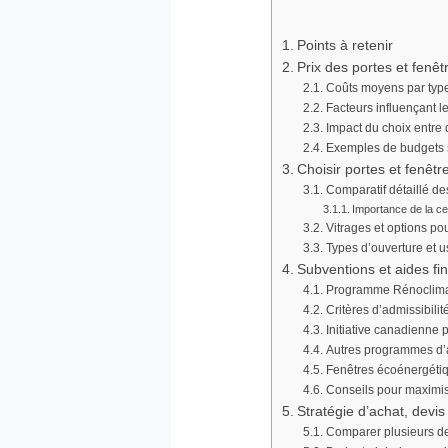
Points à retenir
Prix des portes et fenê
Coûts moyens par type 
Facteurs influençant le
Impact du choix entre d
Exemples de budgets se
Choisir portes et fenêtr
Comparatif détaillé de
Importance de la c
Vitrages et options p
Types d’ouverture et 
Subventions et aides fi
Programme Rénoclimat 
Critères d’admissibili
Initiative canadienne 
Autres programmes d’a
Fenêtres écoénergétiqu
Conseils pour maximise
Stratégie d’achat, devi
Comparer plusieurs de