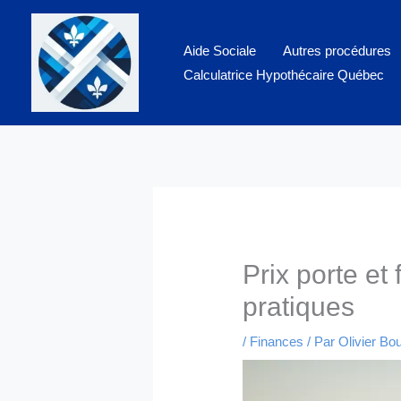
Aller
au
Aide Sociale
Autres procédures
contenu
Calculatrice Hypothécaire Québec
Prix porte et
pratiques
/
Finances
/ Par
Olivier Bo