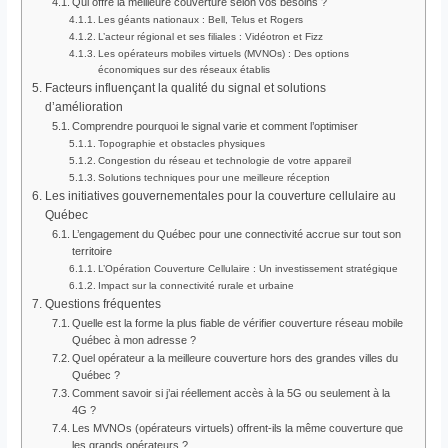
Qui offre la meilleure couverture selon vos besoins ?
Les géants nationaux : Bell, Telus et Rogers
L’acteur régional et ses filiales : Vidéotron et Fizz
Les opérateurs mobiles virtuels (MVNOs) : Des options
économiques sur des réseaux établis
Facteurs influençant la qualité du signal et solutions
d’amélioration
Comprendre pourquoi le signal varie et comment l’optimiser
Topographie et obstacles physiques
Congestion du réseau et technologie de votre appareil
Solutions techniques pour une meilleure réception
Les initiatives gouvernementales pour la couverture cellulaire au
Québec
L’engagement du Québec pour une connectivité accrue sur tout son
territoire
L’Opération Couverture Cellulaire : Un investissement stratégique
Impact sur la connectivité rurale et urbaine
Questions fréquentes
Quelle est la forme la plus fiable de vérifier couverture réseau mobile
Québec à mon adresse ?
Quel opérateur a la meilleure couverture hors des grandes villes du
Québec ?
Comment savoir si j’ai réellement accès à la 5G ou seulement à la
4G ?
Les MVNOs (opérateurs virtuels) offrent-ils la même couverture que
les grands opérateurs ?