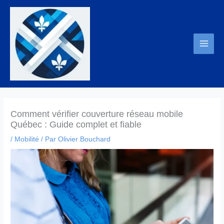
Aller
au
contenu
Comment vérifier couverture réseau mobile
Québec : Guide complet et fiable
/
Mobilité
/ Par
Olivier Bouchard