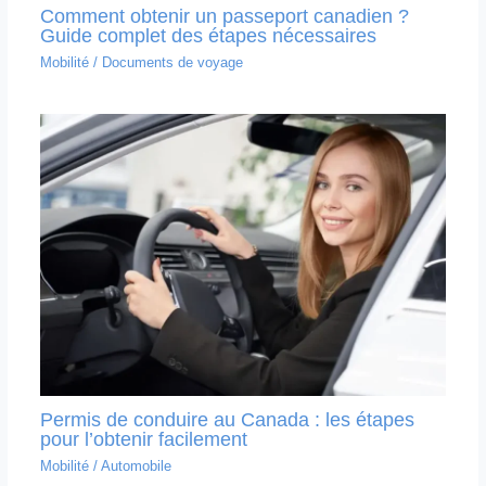
Comment obtenir un passeport canadien ?
Guide complet des étapes nécessaires
Mobilité
/
Documents de voyage
Permis de conduire au Canada : les étapes
pour l’obtenir facilement
Mobilité
/
Automobile