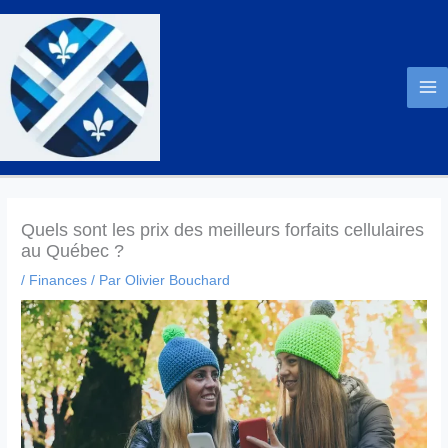
Aller
au
contenu
Quels sont les prix des meilleurs forfaits cellulaires
au Québec ?
/
Finances
/ Par
Olivier Bouchard