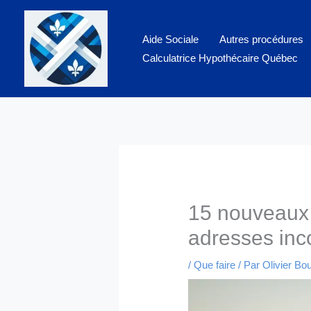
Aller
au
Aide Sociale
Autres procédures
contenu
Calculatrice Hypothécaire Québec
15 nouveaux 
adresses inc
/
Que faire
/ Par
Olivier Bo