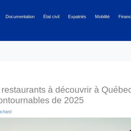
Documentation
État civil
Expatriés
Mobilité
Finan
restaurants à découvrir à Québec 
ontournables de 2025
uchard