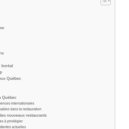
rew
ns
 boréal
up
ieux Québec
 à Québec
luences internationales
sables dans la restauration
 des nouveaux restaurants
es à privilégier
attentes actuelles