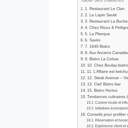
Table des matières
1. Restaurant Le Clan
2. Le Lapin Sauté
3. Restaurant La Buche
4. Chez Rioux & Pettig
5. La Planque
6. Savini
7. 1640 Bistro
8. Aux Anciens Canadie
9. Bistro La Cohue
10. Chez Boulay-bistro
11. L’Affaire est ketch
12. Steak Avenue – V
13. Ciel! Bistro-bar
15. Bistro Hortus
Tendances culinaires
Cuisine locale et inf
Initiatives écorespon
Conseils pour profiter
Réservation et horair
Expérience client et 