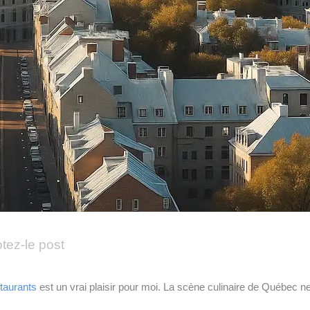
tez-le post
taurants
est un vrai plaisir pour moi. La scène culinaire de Québec n