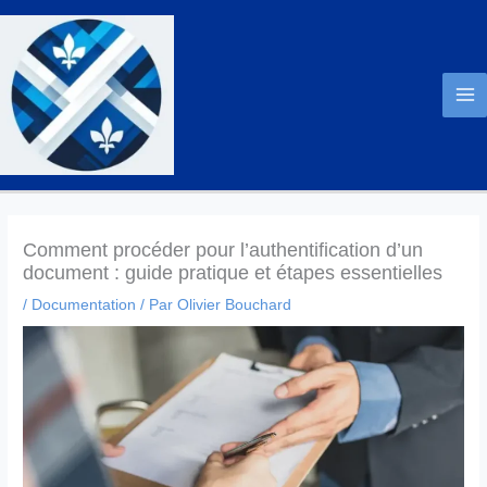
Aller
au
contenu
Comment procéder pour l’authentification d’un
document : guide pratique et étapes essentielles
/
Documentation
/ Par
Olivier Bouchard