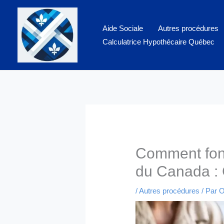
Aller
au
Aide Sociale
Autres procédures
contenu
Calculatrice Hypothécaire Québec
Comment fon
du Canada : 
/
Autres procédures
/ Par
O