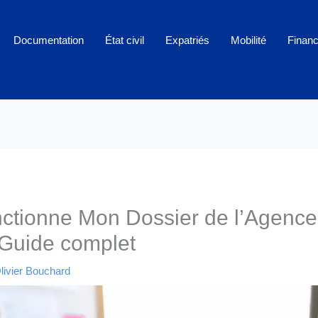
Documentation
État civil
Expatriés
Mobilité
Finan
ctionne Mon Dossier de l’Agenc
Guide complet
livier Bouchard