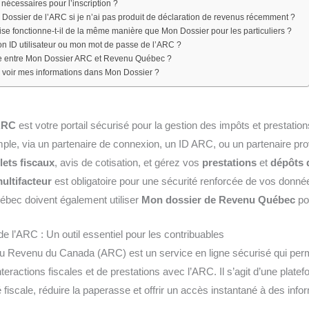
écessaires pour l’inscription ?
 Dossier de l’ARC si je n’ai pas produit de déclaration de revenus récemment ?
se fonctionne-t-il de la même manière que Mon Dossier pour les particuliers ?
mon ID utilisateur ou mon mot de passe de l’ARC ?
nce entre Mon Dossier ARC et Revenu Québec ?
 voir mes informations dans Mon Dossier ?
ARC
est votre portail sécurisé pour la gestion des impôts et prestation
ple, via un partenaire de connexion, un ID ARC, ou un partenaire prov
llets fiscaux
, avis de cotisation, et gérez vos
prestations
et
dépôts 
multifacteur
est obligatoire pour une sécurité renforcée de vos donné
ébec doivent également utiliser
Mon dossier de Revenu Québec
po
l’ARC : Un outil essentiel pour les contribuables
 Revenu du Canada (ARC) est un service en ligne sécurisé qui perme
nteractions fiscales et de prestations avec l’ARC. Il s’agit d’une pla
é fiscale, réduire la paperasse et offrir un accès instantané à des info