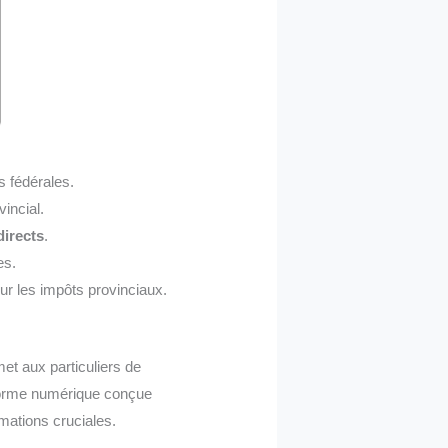
s fédérales.
incial.
directs
.
es.
ur les impôts provinciaux.
t aux particuliers de
teforme numérique conçue
rmations cruciales.