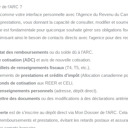
 de l’ARC ?
comme votre interface personnelle avec l’Agence du Revenu du Canad
prestations, vous donnant la capacité de consulter, modifier et soume
me est fondamentale pour quiconque souhaite gérer ses obligations fi
imisant ainsi le besoin de contacts directs avec l’agence pour des r
’état des remboursements
ou du solde dû à l’ARC.
e cotisation (ADC)
et avis de nouvelle cotisation.
illets de renseignements fiscaux
(T4, T5, etc.).
paiements de
prestations et crédits d’impôt
(Allocation canadienne p
onds de cotisation
aux REER et CELI.
enseignements personnels
(adresse, dépôt direct).
ttre des documents
ou des modifications à des déclarations antéri
erte
est de s’inscrire au dépôt direct via Mon Dossier de l’ARC. Cela 
 remboursements et prestations, évitant les retards postaux et assur
re compte bancaire.