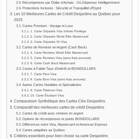
Récompenses par Dollar d’Achats : Où Dépenser Intelligemment
Protections Incluses : Sécurité et Tranquillité d’Esprit
Les 10 Meilleures Cartes de Crédit Desjardins au Québec pour
2025
Cartes Premium : Voyage et Luxe
1. Carte Odyssée Visa Infinite Privilege
2. Carte Odyssée World Elite Mastercard
3. Carte Odyssée Or Visa
Cartes de Remises en Argent (Cash Back)
4. Carte Remises World Elite Mastercard
5. Carte Remises Visa (sans frais annuels)
6. Carte Cash Back Mastercard
Cartes à Faible Taux d’Intérêt et BONIDOLLARS
7. Carte Flexi Visa
8. Carte Boni Visa (sans frais annuels)
Autres Cartes Notables et Spécialisées
9. Carte Platinum Visa
10. Carte Étudiant Visa
Comparaison Synthétique des Cartes Clés Desjardins
Comparatif des meilleures cartes de crédit Desjardins
Cartes de crédit avec remises en argent
Options de récompenses et points BONIDOLLARS
Différences entre Visa, Mastercard et American Express
Cartes adaptées au Québec
Critères essentiels pour bien choisir sa carte Desjardins