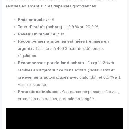
remises en argent sur les dépenses quotidiennes.
Frais annuels :
0 $.
Taux d’intérêt (achats) :
19,9 % ou 20,9 %.
Revenu minimal :
Aucun.
Récompenses annuelles estimées (remises en
argent) :
Estimées à 400 $ pour des dépenses
régulières.
Récompenses par dollar d’achats :
Jusqu’à 2 % de
remises en argent sur certains achats (restaurants et
prélèvements automatiques avec plafonds), et 0,5 % à 1
% sur les autres.
Protections incluses :
Assurance responsabilité civile,
protection des achats, garantie prolongée.