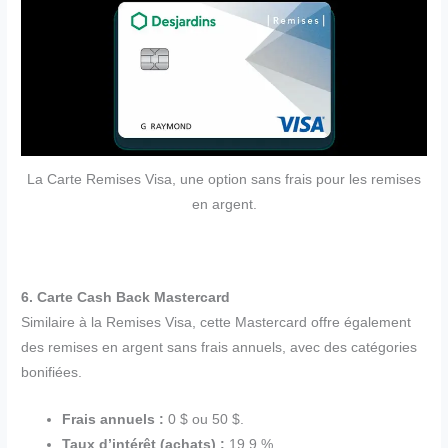
La Carte Remises Visa, une option sans frais pour les remises
en argent.
6. Carte Cash Back Mastercard
Similaire à la Remises Visa, cette Mastercard offre également
des remises en argent sans frais annuels, avec des catégories
bonifiées.
Frais annuels :
0 $ ou 50 $.
Taux d’intérêt (achats) :
19,9 %.