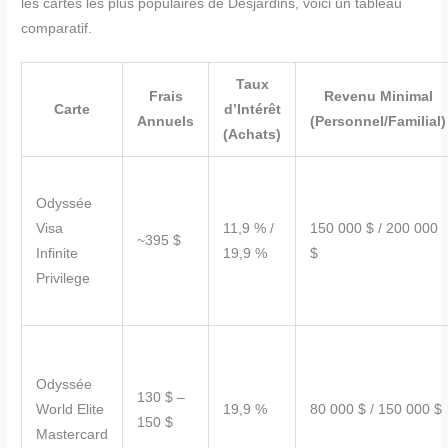
les cartes les plus populaires de Desjardins, voici un tableau
comparatif.
Taux
Frais
Revenu Minimal
Carte
d’Intérêt
Annuels
(Personnel/Familial)
(Achats)
Odyssée
Visa
11,9 % /
150 000 $ / 200 000
~395 $
Infinite
19,9 %
$
Privilege
Odyssée
130 $ –
World Elite
19,9 %
80 000 $ / 150 000 $
150 $
Mastercard