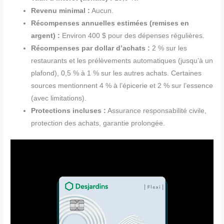
Revenu minimal :
Aucun.
Récompenses annuelles estimées (remises en
argent) :
Environ 400 $ pour des dépenses régulières.
Récompenses par dollar d’achats :
2 % sur les
restaurants et les prélèvements automatiques (jusqu’à un
plafond), 0,5 % à 1 % sur les autres achats. Certaines
sources mentionnent 4 % à l’épicerie et 2 % sur l’essence
(avec limitations).
Protections incluses :
Assurance responsabilité civile,
protection des achats, garantie prolongée.