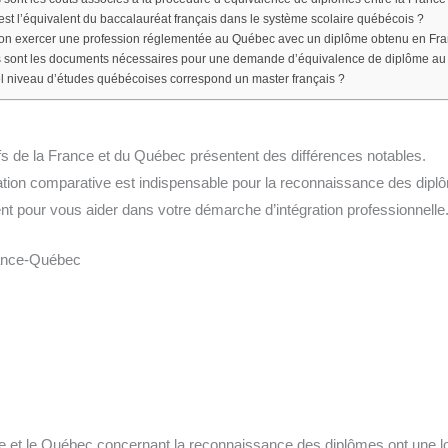
est l’équivalent du baccalauréat français dans le système scolaire québécois ?
on exercer une profession réglementée au Québec avec un diplôme obtenu en Fr
 sont les documents nécessaires pour une demande d’équivalence de diplôme a
l niveau d’études québécoises correspond un master français ?
s de la France et du Québec présentent des différences notables.
tion comparative est indispensable pour la reconnaissance des dipl
t pour vous aider dans votre démarche d’intégration professionnelle
rance-Québec
e et le Québec concernant la reconnaissance des diplômes ont une lo