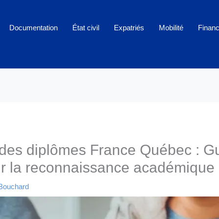
Documentation
État civil
Expatriés
Mobilité
Finan
des diplômes France Québec : G
ur la reconnaissance académique
 Bouchard