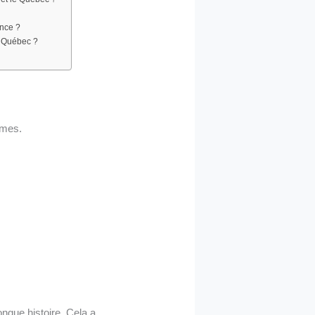
ance ?
u Québec ?
ômes.
.
ngue histoire. Cela a