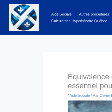
Aller
au
Aide Sociale
Autres procédures
contenu
Calculatrice Hypothécaire Québec
Équivalence 
essentiel po
/
Aide Sociale
/ Par
Olivier