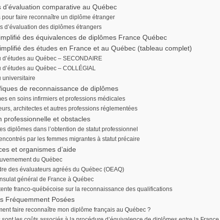
 d’évaluation comparative au Québec
 pour faire reconnaître un diplôme étranger
es d’évaluation des diplômes étrangers
implifié des équivalences de diplômes France Québec
mplifié des études en France et au Québec (tableau complet)
u d’études au Québec – SECONDAIRE
u d’études au Québec – COLLÉGIAL
 universitaire
fiques de reconnaissance de diplômes
es en soins infirmiers et professions médicales
eurs, architectes et autres professions réglementées
n professionnelle et obstacles
es diplômes dans l’obtention de statut professionnel
rencontrés par les femmes migrantes à statut précaire
es et organismes d’aide
ouvernement du Québec
dre des évaluateurs agréés du Québec (OEAQ)
nsulat général de France à Québec
tente franco-québécoise sur la reconnaissance des qualifications
ns Fréquemment Posées
nt faire reconnaître mon diplôme français au Québec ?
 sont les coûts associés à la procédure d’équivalence de diplômes entre la France