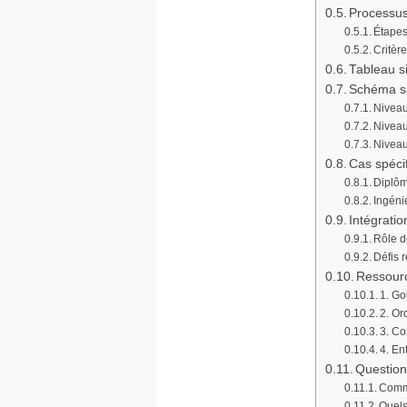
Processus
Étapes
Critèr
Tableau s
Schéma si
Nivea
Nivea
Niveau
Cas spéci
Diplôm
Ingéni
Intégratio
Rôle d
Défis 
Ressourc
1. G
2. Or
3. Co
4. En
Questio
Comme
Quels