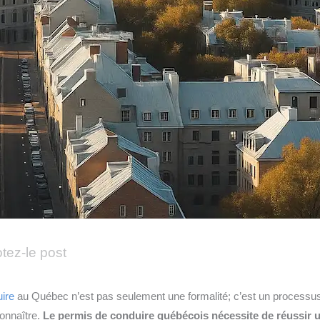
tez-le post
ire
au Québec n’est pas seulement une formalité; c’est un processu
onnaître.
Le permis de conduire québécois nécessite de réussir 