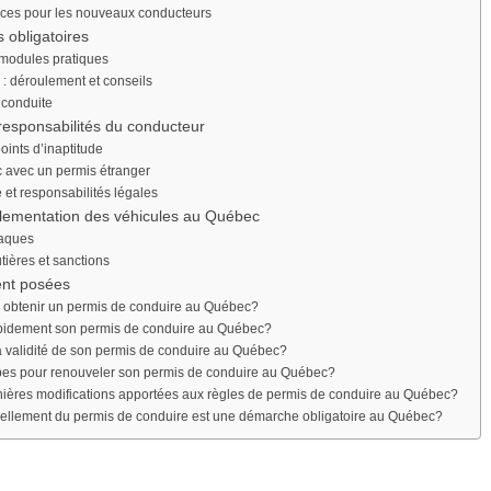
nces pour les nouveaux conducteurs
 obligatoires
 modules pratiques
: déroulement et conseils
 conduite
responsabilités du conducteur
ints d’inaptitude
 avec un permis étranger
 et responsabilités légales
glementation des véhicules au Québec
laques
ières et sanctions
nt posées
ur obtenir un permis de conduire au Québec?
pidement son permis de conduire au Québec?
la validité de son permis de conduire au Québec?
apes pour renouveler son permis de conduire au Québec?
rnières modifications apportées aux règles de permis de conduire au Québec?
vellement du permis de conduire est une démarche obligatoire au Québec?