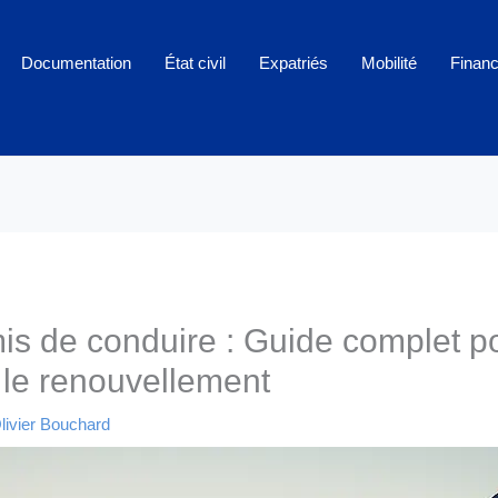
Documentation
État civil
Expatriés
Mobilité
Finan
s de conduire : Guide complet p
t le renouvellement
livier Bouchard