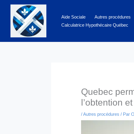
Aller
au
Aide Sociale
Autres procédures
contenu
Calculatrice Hypothécaire Québec
Quebec permi
l’obtention e
/
Autres procédures
/ Par
O