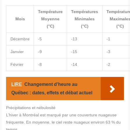
Température
Températures
Températur
Mois
Moyenne
Minimales
Maximale
(°C)
(°C)
(°C)
Décembre
-5
-13
-1
Janvier
-9
-15
-3
Février
-8
-14
-2
LIRE
Changement d'heure au
Québec : dates, effets et débat actuel
Précipitations et nébulosité
L’hiver à Montréal est marqué par une couverture nuageuse
fréquente. En moyenne, le ciel reste nuageux environ 63 % du
temps.