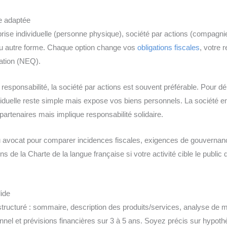
ue adaptée
prise individuelle (personne physique), société par actions (compagn
 ou autre forme. Chaque option change vos
obligations fiscales
, votre 
lation (NEQ).
e responsabilité, la société par actions est souvent préférable. Pour 
dividuelle reste simple mais expose vos biens personnels. La société e
partenaires mais implique responsabilité solidaire.
avocat pour comparer incidences fiscales, exigences de gouvernance
 de la Charte de la langue française si votre activité cible le public
lide
structuré : sommaire, description des produits/services, analyse de m
nnel et prévisions financières sur 3 à 5 ans. Soyez précis sur hypot