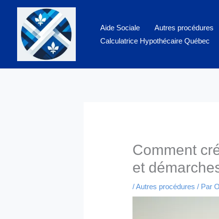
Aller
au
Aide Sociale
Autres procédures
contenu
Calculatrice Hypothécaire Québec
Comment crée
et démarche
/
Autres procédures
/ Par
O