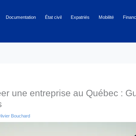
Documentation
État civil
Expatriés
Mobilité
Finan
r une entreprise au Québec : G
s
livier Bouchard