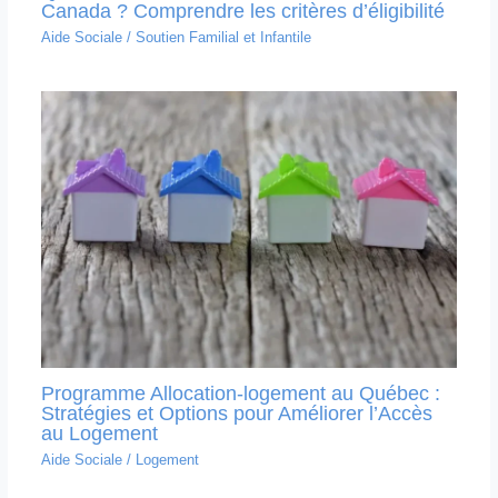
Canada ? Comprendre les critères d’éligibilité
Aide Sociale
/
Soutien Familial et Infantile
Programme Allocation-logement au Québec :
Stratégies et Options pour Améliorer l’Accès
au Logement
Aide Sociale
/
Logement