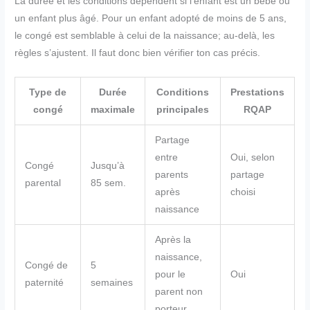
La durée et les conditions dépendent si l’enfant est un bébé ou
un enfant plus âgé. Pour un enfant adopté de moins de 5 ans,
le congé est semblable à celui de la naissance; au-delà, les
règles s’ajustent. Il faut donc bien vérifier ton cas précis.
Type de
Durée
Conditions
Prestations
congé
maximale
principales
RQAP
Partage
entre
Oui, selon
Congé
Jusqu’à
parents
partage
parental
85 sem.
après
choisi
naissance
Après la
naissance,
Congé de
5
pour le
Oui
paternité
semaines
parent non
porteur