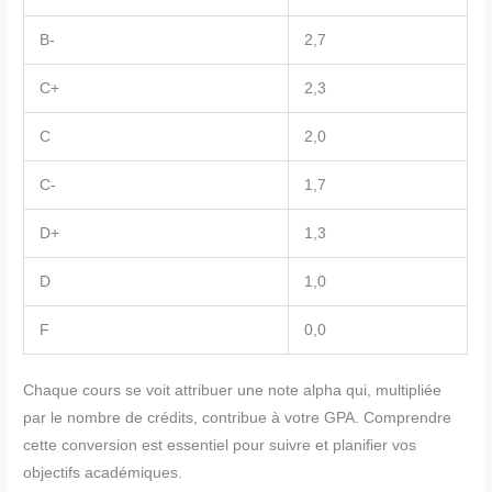
B-
2,7
C+
2,3
C
2,0
C-
1,7
D+
1,3
D
1,0
F
0,0
Chaque cours se voit attribuer une note alpha qui, multipliée
par le nombre de crédits, contribue à votre GPA. Comprendre
cette conversion est essentiel pour suivre et planifier vos
objectifs académiques.