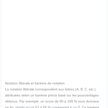
Notation littérale et barème de notation
La notation littérale correspondent aux lettres (A, B, C, etc.)
attribuées selon un barème précis basé sur les pourcentages
obtenus. Par exemple, un score de 90 à 100 % vous donnera
un A+, tandis qu’un 53 à 56 % correspond à un D. Ce barème,