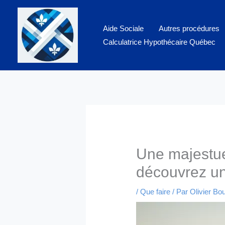
Aller
au
Aide Sociale
Autres procédures
contenu
Calculatrice Hypothécaire Québec
Une majestueu
découvrez un
/
Que faire
/ Par
Olivier Bo