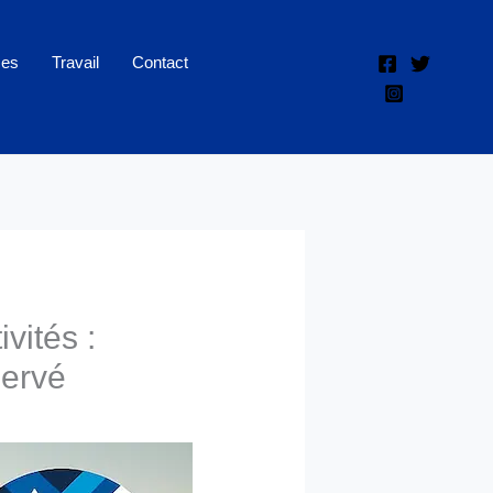
ces
Travail
Contact
vités :
servé