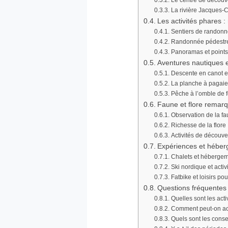
Le centre de découve
La rivière Jacques-Ca
Les activités phares :
Sentiers de randon
Randonnée pédestre
Panoramas et points
Aventures nautiques e
Descente en canot e
La planche à pagaie
Pêche à l’omble de f
Faune et flore remarq
Observation de la f
Richesse de la flore :
Activités de découver
Expériences et héber
Chalets et hébergeme
Ski nordique et activ
Fatbike et loisirs po
Questions fréquentes
Quelles sont les act
Comment peut-on ac
Quels sont les consei