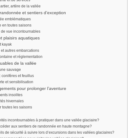
rte et de services
rtier, artère de la vallée
 randonnée et sentiers d’exception
née emblématiques
 en toutes saisons
 de vue incontournables
t plaisirs aquatiques
t kayak
 et autres embarcations
ontaine et réglementation
uables de la vallée
aune sauvage
 conifères et feuillus
te et sensibilisation
gements pour prolonger l’aventure
nts insolites
ités hivernales
ur toutes les saisons
ivités incontournables à pratiquer dans une vallée glaciaire?
céder aux sentiers de randonnée en haute montagne?
ls de sécurité à suivre lors d’excursions dans les vallées glaciaires?