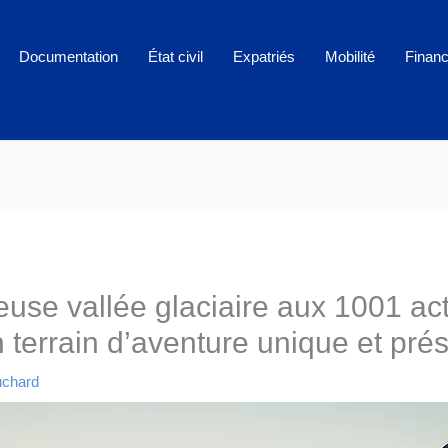
Documentation
État civil
Expatriés
Mobilité
Finan
se vallée glaciaire aux 1001 acti
 terrain d’aventure unique et pré
uchard