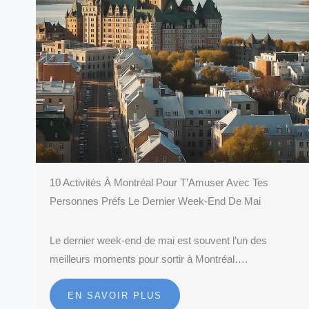
10 Activités À Montréal Pour T’Amuser Avec Tes
Personnes Préfs Le Dernier Week-End De Mai
Le dernier week-end de mai est souvent l’un des
meilleurs moments pour sortir à Montréal….
EN SAVOIR PLUS