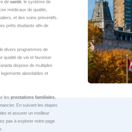
ère de
santé
, le système de
ces médicaux de qualité,
liers, et des soins préventifs.
s prêts étudiants afin de
 de divers programmes de
r qualité de vie et favoriser
Canada dispose de multiples
es logements abordables et
ur les
prestations familiales
,
inancier. En suivant les étapes
les et assurer un meilleur
tez pas à explorer notre page
n.